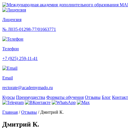
Перейти
к
содержимому
Лицензия
(нажмите
Enter)
№ Л035-01298-77/01663771
Телефон
+7 (925) 259-11-41
Email
rectorate@academymado.ru
Курсы
Преимущества
Форматы обучения
Отзывы
Блог
Контак
Главная
/
Отзывы
/
Дмитрий К.
Дмитрий К.